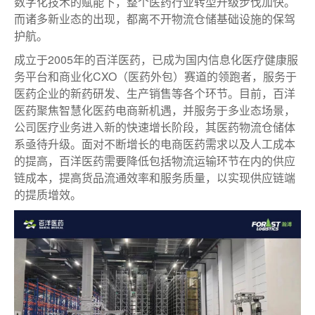
数字化技术的赋能下，整个医药行业转型升级步伐加快。
而诸多新业态的出现，都离不开物流仓储基础设施的保驾
护航。
成立于2005年的百洋医药，已成为国内信息化医疗健康服
务平台和商业化CXO（医药外包）赛道的领跑者，服务于
医药企业的新药研发、生产销售等各个环节。目前，百洋
医药聚焦智慧化医药电商新机遇，并服务于多业态场景，
公司医疗业务进入新的快速增长阶段，其医药物流仓储体
系亟待升级。面对不断增长的电商医药需求以及人工成本
的提高，百洋医药需要降低包括物流运输环节在内的供应
链成本，提高货品流通效率和服务质量，以实现供应链端
的提质增效。